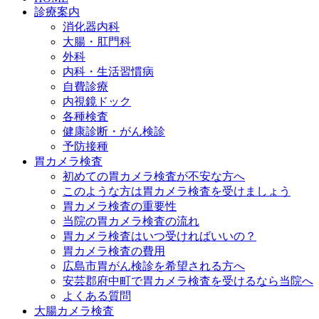
診療案内
消化器内科
大腸・肛門科
外科
内科・生活習慣病
自費診療
内視鏡ドック
各種検査
健康診断・がん検診
予防接種
胃カメラ検査
初めての胃カメラ検査が不安な方へ
このような方は胃カメラ検査を受けましょう
胃カメラ検査の重要性
当院の胃カメラ検査の流れ
胃カメラ検査はいつ受ければいいの？
胃カメラ検査の費用
広島市胃がん検診を希望される方へ
安芸郡府中町で胃カメラ検査を受けるなら当院へ
よくある質問
大腸カメラ検査