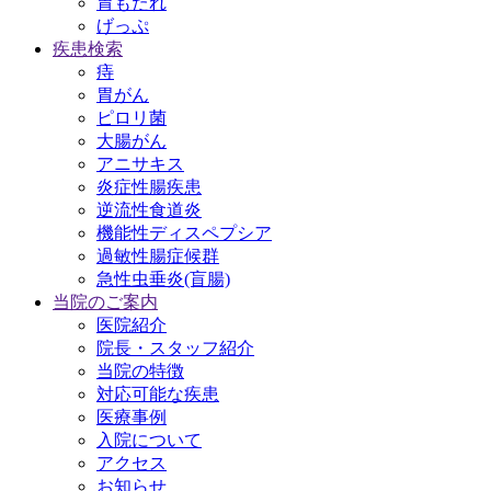
胃もたれ
げっぷ
疾患検索
痔
胃がん
ピロリ菌
大腸がん
アニサキス
炎症性腸疾患
逆流性食道炎
機能性ディスペプシア
過敏性腸症候群
急性虫垂炎(盲腸)
当院のご案内
医院紹介
院長・スタッフ紹介
当院の特徴
対応可能な疾患
医療事例
入院について
アクセス
お知らせ