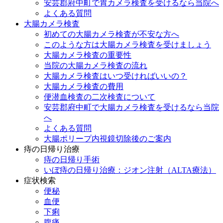
安芸郡府中町で胃カメラ検査を受けるなら当院へ
よくある質問
大腸カメラ検査
初めての大腸カメラ検査が不安な方へ
このような方は大腸カメラ検査を受けましょう
大腸カメラ検査の重要性
当院の大腸カメラ検査の流れ
大腸カメラ検査はいつ受ければいいの？
大腸カメラ検査の費用
便潜血検査の二次検査について
安芸郡府中町で大腸カメラ検査を受けるなら当院
へ
よくある質問
大腸ポリープ内視鏡切除後のご案内
痔の日帰り治療
痔の日帰り手術
いぼ痔の日帰り治療：ジオン注射（ALTA療法）
症状検索
便秘
血便
下痢
腹痛