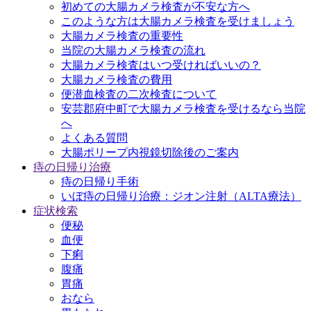
初めての大腸カメラ検査が不安な方へ
このような方は大腸カメラ検査を受けましょう
大腸カメラ検査の重要性
当院の大腸カメラ検査の流れ
大腸カメラ検査はいつ受ければいいの？
大腸カメラ検査の費用
便潜血検査の二次検査について
安芸郡府中町で大腸カメラ検査を受けるなら当院
へ
よくある質問
大腸ポリープ内視鏡切除後のご案内
痔の日帰り治療
痔の日帰り手術
いぼ痔の日帰り治療：ジオン注射（ALTA療法）
症状検索
便秘
血便
下痢
腹痛
胃痛
おなら