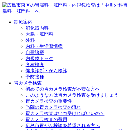
診療案内
消化器内科
大腸・肛門科
外科
内科・生活習慣病
自費診療
内視鏡ドック
各種検査
健康診断・がん検診
予防接種
胃カメラ検査
初めての胃カメラ検査が不安な方へ
このような方は胃カメラ検査を受けましょう
胃カメラ検査の重要性
当院の胃カメラ検査の流れ
胃カメラ検査はいつ受ければいいの？
胃カメラ検査の費用
広島市胃がん検診を希望される方へ