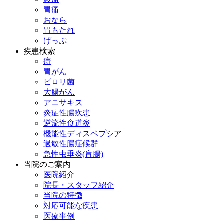
胃痛
おなら
胃もたれ
げっぷ
疾患検索
痔
胃がん
ピロリ菌
大腸がん
アニサキス
炎症性腸疾患
逆流性食道炎
機能性ディスペプシア
過敏性腸症候群
急性虫垂炎(盲腸)
当院のご案内
医院紹介
院長・スタッフ紹介
当院の特徴
対応可能な疾患
医療事例