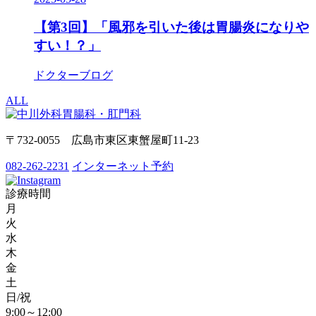
【第3回】「風邪を引いた後は胃腸炎になりや
すい！？」
ドクターブログ
ALL
〒732-0055 広島市東区東蟹屋町11-23
082-262-2231
インターネット予約
診療時間
月
火
水
木
金
土
日/祝
9:00～12:00