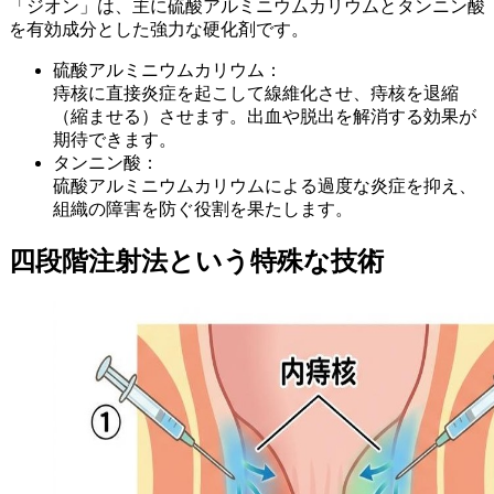
「ジオン」は、主に
硫酸アルミニウムカリウム
と
タンニン酸
を有効成分とした強力な硬化剤です。
硫酸アルミニウムカリウム：
痔核に直接炎症を起こして線維化させ、痔核を退縮
（縮ませる）させます。出血や脱出を解消する効果が
期待できます。
タンニン酸：
硫酸アルミニウムカリウムによる過度な炎症を抑え、
組織の障害を防ぐ役割を果たします。
四段階注射法という特殊な技術