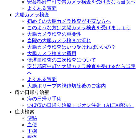
安芸郡府中町で胃カメラ検査を受けるなら当院へ
よくある質問
大腸カメラ検査
初めての大腸カメラ検査が不安な方へ
このような方は大腸カメラ検査を受けましょう
大腸カメラ検査の重要性
当院の大腸カメラ検査の流れ
大腸カメラ検査はいつ受ければいいの？
大腸カメラ検査の費用
便潜血検査の二次検査について
安芸郡府中町で大腸カメラ検査を受けるなら当院
へ
よくある質問
大腸ポリープ内視鏡切除後のご案内
痔の日帰り治療
痔の日帰り手術
いぼ痔の日帰り治療：ジオン注射（ALTA療法）
症状検索
便秘
血便
下痢
腹痛