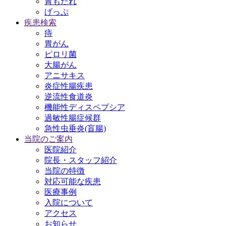
胃もたれ
げっぷ
疾患検索
痔
胃がん
ピロリ菌
大腸がん
アニサキス
炎症性腸疾患
逆流性食道炎
機能性ディスペプシア
過敏性腸症候群
急性虫垂炎(盲腸)
当院のご案内
医院紹介
院長・スタッフ紹介
当院の特徴
対応可能な疾患
医療事例
入院について
アクセス
お知らせ