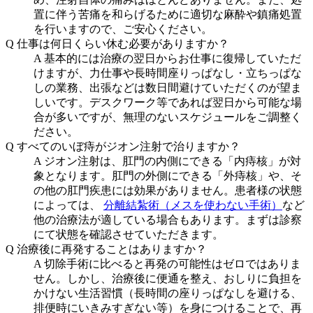
置に伴う苦痛を和らげるために適切な麻酔や鎮痛処置
を行いますので、ご安心ください。
Q
仕事は何日くらい休む必要がありますか？
A
基本的には治療の翌日からお仕事に復帰していただ
けますが、力仕事や長時間座りっぱなし・立ちっぱな
しの業務、出張などは数日間避けていただくのが望ま
しいです。デスクワーク等であれば翌日から可能な場
合が多いですが、無理のないスケジュールをご調整く
ださい。
Q
すべてのいぼ痔がジオン注射で治りますか？
A
ジオン注射は、肛門の内側にできる「内痔核」が対
象となります。肛門の外側にできる「外痔核」や、そ
の他の肛門疾患には効果がありません。患者様の状態
によっては、
分離結紮術（メスを使わない手術）
など
他の治療法が適している場合もあります。まずは診察
にて状態を確認させていただきます。
Q
治療後に再発することはありますか？
A
切除手術に比べると再発の可能性はゼロではありま
せん。しかし、治療後に便通を整え、おしりに負担を
かけない生活習慣（長時間の座りっぱなしを避ける、
排便時にいきみすぎない等）を身につけることで、再