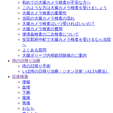
初めての大腸カメラ検査が不安な方へ
このような方は大腸カメラ検査を受けましょう
大腸カメラ検査の重要性
当院の大腸カメラ検査の流れ
大腸カメラ検査はいつ受ければいいの？
大腸カメラ検査の費用
便潜血検査の二次検査について
安芸郡府中町で大腸カメラ検査を受けるなら当院
へ
よくある質問
大腸ポリープ内視鏡切除後のご案内
痔の日帰り治療
痔の日帰り手術
いぼ痔の日帰り治療：ジオン注射（ALTA療法）
症状検索
便秘
血便
下痢
腹痛
胃痛
おなら