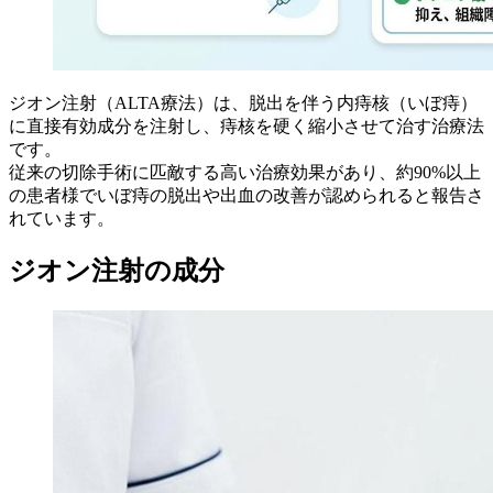
ジオン注射（ALTA療法）は、脱出を伴う内痔核（いぼ痔）
に直接有効成分を注射し、痔核を硬く縮小させて治す治療法
です。
従来の切除手術に匹敵する高い治療効果があり、
約90%以上
の患者様
でいぼ痔の脱出や出血の改善が認められると報告さ
れています。
ジオン注射の成分