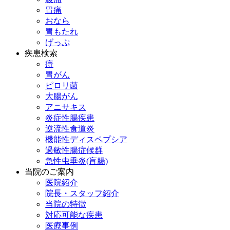
胃痛
おなら
胃もたれ
げっぷ
疾患検索
痔
胃がん
ピロリ菌
大腸がん
アニサキス
炎症性腸疾患
逆流性食道炎
機能性ディスペプシア
過敏性腸症候群
急性虫垂炎(盲腸)
当院のご案内
医院紹介
院長・スタッフ紹介
当院の特徴
対応可能な疾患
医療事例