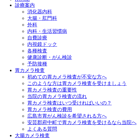
診療案内
消化器内科
大腸・肛門科
外科
内科・生活習慣病
自費診療
内視鏡ドック
各種検査
健康診断・がん検診
予防接種
胃カメラ検査
初めての胃カメラ検査が不安な方へ
このような方は胃カメラ検査を受けましょう
胃カメラ検査の重要性
当院の胃カメラ検査の流れ
胃カメラ検査はいつ受ければいいの？
胃カメラ検査の費用
広島市胃がん検診を希望される方へ
安芸郡府中町で胃カメラ検査を受けるなら当院へ
よくある質問
大腸カメラ検査