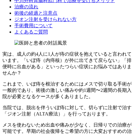
中川外科胃腸科肛門科で治療を受けるメリット
治療の流れ
術後の経過と注意点
ジオン注射を受けられない方
手術費用について
よくあるご質問
実は、
成人の約4人に1人
が痔の症状を抱えていると言われて
います。「いぼ痔（内痔核）が外に出てきて戻らない」「排
便時に出血がある」といったつらい症状にお悩みではありま
せんか？
これまで、いぼ痔を根治するためにはメスで切り取る手術が
一般的であり、術後の激しい痛みや
約1週間〜2週間の長期入
院
が必要となるケースが多くありました。
当院では、脱出を伴ういぼ痔に対して、
切らずに注射で治す
「ジオン注射（ALTA療法）」
を行っております。
メスを使わないため出血や痛みが少なく、
日帰りでの治療
が
可能です。早期の社会復帰をご希望の方に大変おすすめの治