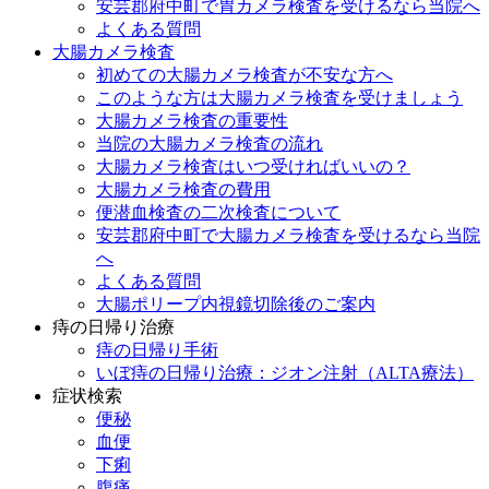
安芸郡府中町で胃カメラ検査を受けるなら当院へ
よくある質問
大腸カメラ検査
初めての大腸カメラ検査が不安な方へ
このような方は大腸カメラ検査を受けましょう
大腸カメラ検査の重要性
当院の大腸カメラ検査の流れ
大腸カメラ検査はいつ受ければいいの？
大腸カメラ検査の費用
便潜血検査の二次検査について
安芸郡府中町で大腸カメラ検査を受けるなら当院
へ
よくある質問
大腸ポリープ内視鏡切除後のご案内
痔の日帰り治療
痔の日帰り手術
いぼ痔の日帰り治療：ジオン注射（ALTA療法）
症状検索
便秘
血便
下痢
腹痛