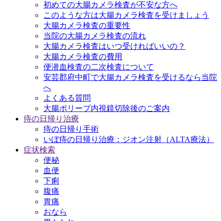
初めての大腸カメラ検査が不安な方へ
このような方は大腸カメラ検査を受けましょう
大腸カメラ検査の重要性
当院の大腸カメラ検査の流れ
大腸カメラ検査はいつ受ければいいの？
大腸カメラ検査の費用
便潜血検査の二次検査について
安芸郡府中町で大腸カメラ検査を受けるなら当院
へ
よくある質問
大腸ポリープ内視鏡切除後のご案内
痔の日帰り治療
痔の日帰り手術
いぼ痔の日帰り治療：ジオン注射（ALTA療法）
症状検索
便秘
血便
下痢
腹痛
胃痛
おなら