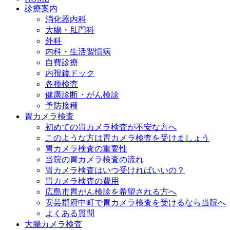
診療案内
消化器内科
大腸・肛門科
外科
内科・生活習慣病
自費診療
内視鏡ドック
各種検査
健康診断・がん検診
予防接種
胃カメラ検査
初めての胃カメラ検査が不安な方へ
このような方は胃カメラ検査を受けましょう
胃カメラ検査の重要性
当院の胃カメラ検査の流れ
胃カメラ検査はいつ受ければいいの？
胃カメラ検査の費用
広島市胃がん検診を希望される方へ
安芸郡府中町で胃カメラ検査を受けるなら当院へ
よくある質問
大腸カメラ検査