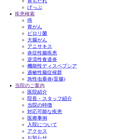
胃もたれ
げっぷ
疾患検索
痔
胃がん
ピロリ菌
大腸がん
アニサキス
炎症性腸疾患
逆流性食道炎
機能性ディスペプシア
過敏性腸症候群
急性虫垂炎(盲腸)
当院のご案内
医院紹介
院長・スタッフ紹介
当院の特徴
対応可能な疾患
医療事例
入院について
アクセス
お知らせ