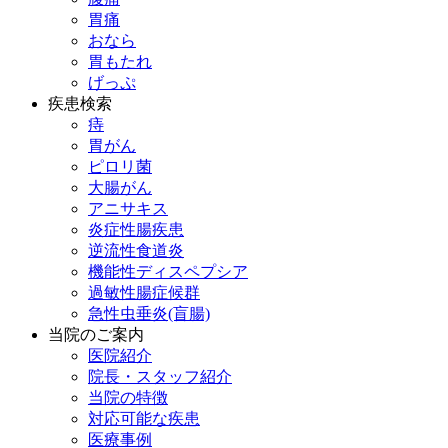
胃痛
おなら
胃もたれ
げっぷ
疾患検索
痔
胃がん
ピロリ菌
大腸がん
アニサキス
炎症性腸疾患
逆流性食道炎
機能性ディスペプシア
過敏性腸症候群
急性虫垂炎(盲腸)
当院のご案内
医院紹介
院長・スタッフ紹介
当院の特徴
対応可能な疾患
医療事例