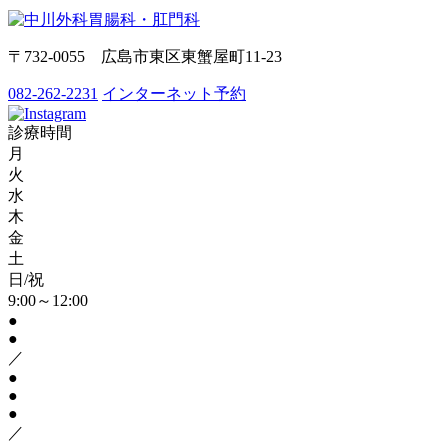
〒732-0055 広島市東区東蟹屋町11-23
082-262-2231
インターネット予約
診療時間
月
火
水
木
金
土
日/祝
9:00～12:00
●
●
／
●
●
●
／