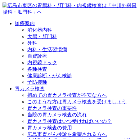
診療案内
消化器内科
大腸・肛門科
外科
内科・生活習慣病
自費診療
内視鏡ドック
各種検査
健康診断・がん検診
予防接種
胃カメラ検査
初めての胃カメラ検査が不安な方へ
このような方は胃カメラ検査を受けましょう
胃カメラ検査の重要性
当院の胃カメラ検査の流れ
胃カメラ検査はいつ受ければいいの？
胃カメラ検査の費用
広島市胃がん検診を希望される方へ