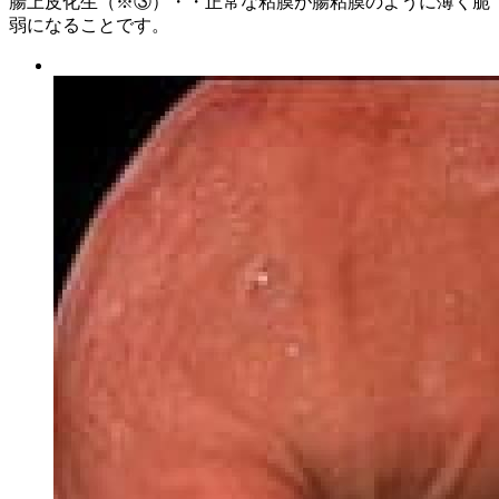
腸上皮化生（※③）・・正常な粘膜が腸粘膜のように薄く脆
弱になることです。