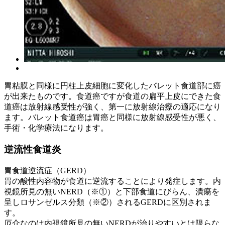
胃粘膜と同様に円柱上皮細胞に変化したバレット食道部に癌
が出来たものです。食道癌ですが食道の扁平上皮にできた食
道癌は放射線感受性が強く、第一に放射線治療の適応になり
ます。バレット食道癌は胃癌と同様に放射線感受性が悪く、
手術・化学療法になります。
逆流性食道炎
胃食道逆流症（GERD）
胃の酸性内容物が食道に逆流することにより発症します。内
視鏡所見の無いNERD（※①）と下部食道にびらん、潰瘍を
呈しロサンゼルス分類（※②）されるGERDに区別されま
す。
厄介なのは内視鏡所見の無いNERDが治りやすいとは限らな