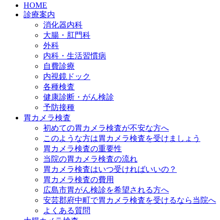
HOME
診療案内
消化器内科
大腸・肛門科
外科
内科・生活習慣病
自費診療
内視鏡ドック
各種検査
健康診断・がん検診
予防接種
胃カメラ検査
初めての胃カメラ検査が不安な方へ
このような方は胃カメラ検査を受けましょう
胃カメラ検査の重要性
当院の胃カメラ検査の流れ
胃カメラ検査はいつ受ければいいの？
胃カメラ検査の費用
広島市胃がん検診を希望される方へ
安芸郡府中町で胃カメラ検査を受けるなら当院へ
よくある質問