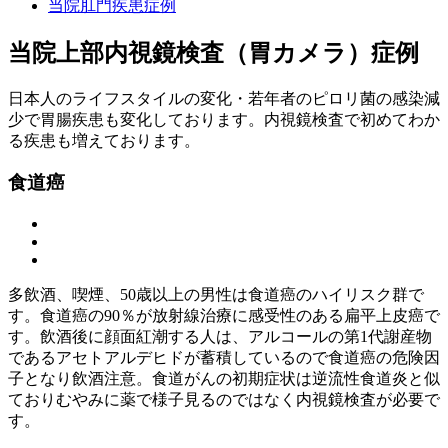
当院肛門疾患症例
当院上部内視鏡検査（胃カメラ）症例
日本人のライフスタイルの変化・若年者のピロリ菌の感染減
少で胃腸疾患も変化しております。内視鏡検査で初めてわか
る疾患も増えております。
食道癌
多飲酒、喫煙、50歳以上の男性は食道癌のハイリスク群で
す。食道癌の90％が放射線治療に感受性のある扁平上皮癌で
す。飲酒後に顔面紅潮する人は、アルコールの第1代謝産物
であるアセトアルデヒドが蓄積しているので食道癌の危険因
子となり飲酒注意。食道がんの初期症状は逆流性食道炎と似
ておりむやみに薬で様子見るのではなく内視鏡検査が必要で
す。