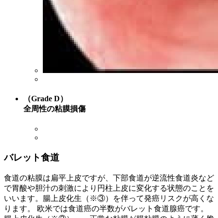
（Grade D）
全周性の粘膜損傷
バレット食道
食道の粘膜は扁平上皮ですが、下部食道が逆流性食道炎など
で胃酸や胆汁の刺激により円柱上皮に変化する状態のことを
いいます。腸上皮化生（※③）を伴って発癌リスクが高くな
ります。 欧米では食道癌の半数がバレット食道腺癌です。