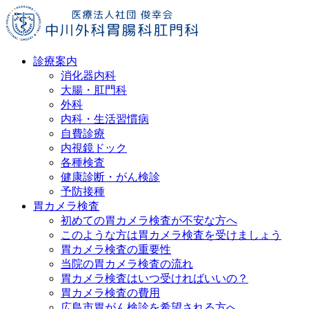
診療案内
消化器内科
大腸・肛門科
外科
内科・生活習慣病
自費診療
内視鏡ドック
各種検査
健康診断・がん検診
予防接種
胃カメラ検査
初めての胃カメラ検査が不安な方へ
このような方は胃カメラ検査を受けましょう
胃カメラ検査の重要性
当院の胃カメラ検査の流れ
胃カメラ検査はいつ受ければいいの？
胃カメラ検査の費用
広島市胃がん検診を希望される方へ