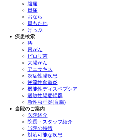
腹痛
胃痛
おなら
胃もたれ
げっぷ
疾患検索
痔
胃がん
ピロリ菌
大腸がん
アニサキス
炎症性腸疾患
逆流性食道炎
機能性ディスペプシア
過敏性腸症候群
急性虫垂炎(盲腸)
当院のご案内
医院紹介
院長・スタッフ紹介
当院の特徴
対応可能な疾患