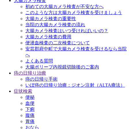
大腸カメラ検査
初めての大腸カメラ検査が不安な方へ
このような方は大腸カメラ検査を受けましょう
大腸カメラ検査の重要性
当院の大腸カメラ検査の流れ
大腸カメラ検査はいつ受ければいいの？
大腸カメラ検査の費用
便潜血検査の二次検査について
安芸郡府中町で大腸カメラ検査を受けるなら当院
へ
よくある質問
大腸ポリープ内視鏡切除後のご案内
痔の日帰り治療
痔の日帰り手術
いぼ痔の日帰り治療：ジオン注射（ALTA療法）
症状検索
便秘
血便
下痢
腹痛
胃痛
おなら