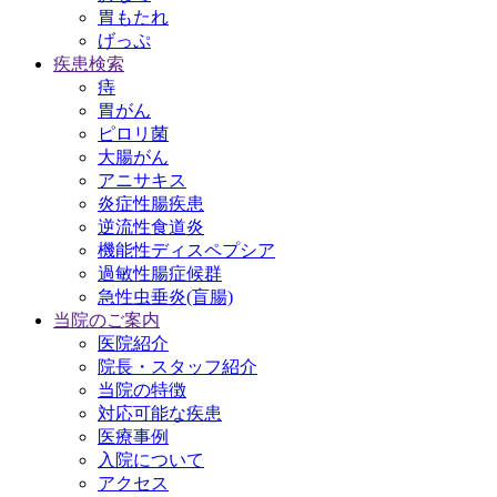
胃もたれ
げっぷ
疾患検索
痔
胃がん
ピロリ菌
大腸がん
アニサキス
炎症性腸疾患
逆流性食道炎
機能性ディスペプシア
過敏性腸症候群
急性虫垂炎(盲腸)
当院のご案内
医院紹介
院長・スタッフ紹介
当院の特徴
対応可能な疾患
医療事例
入院について
アクセス