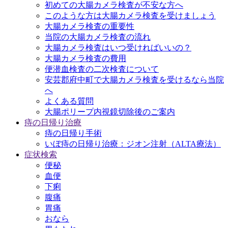
初めての大腸カメラ検査が不安な方へ
このような方は大腸カメラ検査を受けましょう
大腸カメラ検査の重要性
当院の大腸カメラ検査の流れ
大腸カメラ検査はいつ受ければいいの？
大腸カメラ検査の費用
便潜血検査の二次検査について
安芸郡府中町で大腸カメラ検査を受けるなら当院
へ
よくある質問
大腸ポリープ内視鏡切除後のご案内
痔の日帰り治療
痔の日帰り手術
いぼ痔の日帰り治療：ジオン注射（ALTA療法）
症状検索
便秘
血便
下痢
腹痛
胃痛
おなら