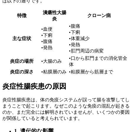
は以下の通りです。
潰瘍性大腸
特徴
クローン病
炎
•腹痛
•血便
•下痢
•下痢
主な症状
•体重減少
•腹痛
•発熱
•発熱
•肛門周辺の病変
•口から肛門までの消化管全
炎症の場所
•大腸のみ
体
炎症の深さ
•粘膜層のみ
•粘膜層から筋層まで
炎症性腸疾患の原因
炎症性腸疾患は、体の免疫システムが誤って腸を攻撃してし
まうことで起こります。なぜこのような免疫の混乱が起きる
のか、まだ完全には解明されていませんが、いくつかの要因
が関係していると考えられています。
1. 遺伝的な影響