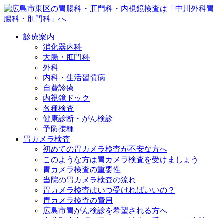
診療案内
消化器内科
大腸・肛門科
外科
内科・生活習慣病
自費診療
内視鏡ドック
各種検査
健康診断・がん検診
予防接種
胃カメラ検査
初めての胃カメラ検査が不安な方へ
このような方は胃カメラ検査を受けましょう
胃カメラ検査の重要性
当院の胃カメラ検査の流れ
胃カメラ検査はいつ受ければいいの？
胃カメラ検査の費用
広島市胃がん検診を希望される方へ