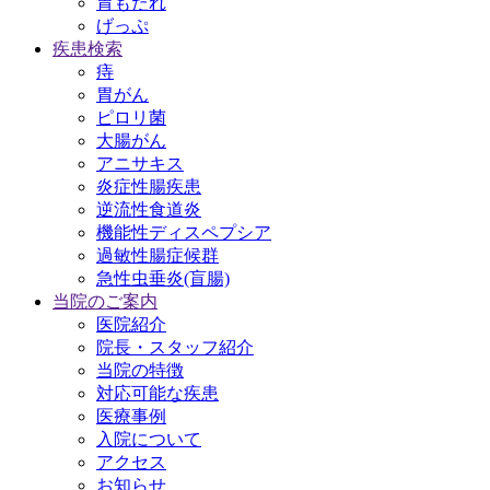
胃もたれ
げっぷ
疾患検索
痔
胃がん
ピロリ菌
大腸がん
アニサキス
炎症性腸疾患
逆流性食道炎
機能性ディスペプシア
過敏性腸症候群
急性虫垂炎(盲腸)
当院のご案内
医院紹介
院長・スタッフ紹介
当院の特徴
対応可能な疾患
医療事例
入院について
アクセス
お知らせ