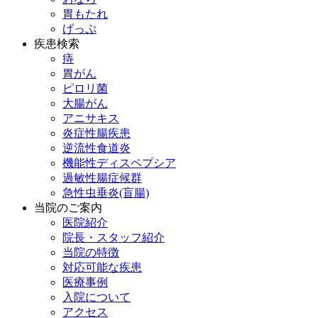
胃もたれ
げっぷ
疾患検索
痔
胃がん
ピロリ菌
大腸がん
アニサキス
炎症性腸疾患
逆流性食道炎
機能性ディスペプシア
過敏性腸症候群
急性虫垂炎(盲腸)
当院のご案内
医院紹介
院長・スタッフ紹介
当院の特徴
対応可能な疾患
医療事例
入院について
アクセス