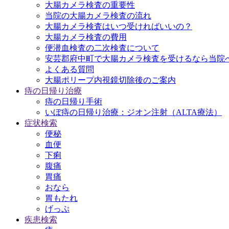
大腸カメラ検査の重要性
当院の大腸カメラ検査の流れ
大腸カメラ検査はいつ受ければいいの？
大腸カメラ検査の費用
便潜血検査の二次検査について
安芸郡府中町で大腸カメラ検査を受けるなら当院
よくある質問
大腸ポリープ内視鏡切除後のご案内
痔の日帰り治療
痔の日帰り手術
いぼ痔の日帰り治療：ジオン注射（ALTA療法）
症状検索
便秘
血便
下痢
腹痛
胃痛
おなら
胃もたれ
げっぷ
疾患検索