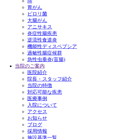
痔
胃がん
ピロリ菌
大腸がん
アニサキス
炎症性腸疾患
逆流性食道炎
機能性ディスペプシア
過敏性腸症候群
急性虫垂炎(盲腸)
当院のご案内
医院紹介
院長・スタッフ紹介
当院の特徴
対応可能な疾患
医療事例
入院について
アクセス
お知らせ
ブログ
採用情報
施設基準一覧