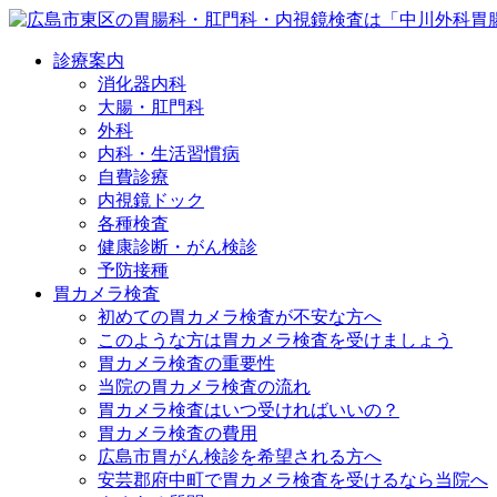
診療案内
消化器内科
大腸・肛門科
外科
内科・生活習慣病
自費診療
内視鏡ドック
各種検査
健康診断・がん検診
予防接種
胃カメラ検査
初めての胃カメラ検査が不安な方へ
このような方は胃カメラ検査を受けましょう
胃カメラ検査の重要性
当院の胃カメラ検査の流れ
胃カメラ検査はいつ受ければいいの？
胃カメラ検査の費用
広島市胃がん検診を希望される方へ
安芸郡府中町で胃カメラ検査を受けるなら当院へ