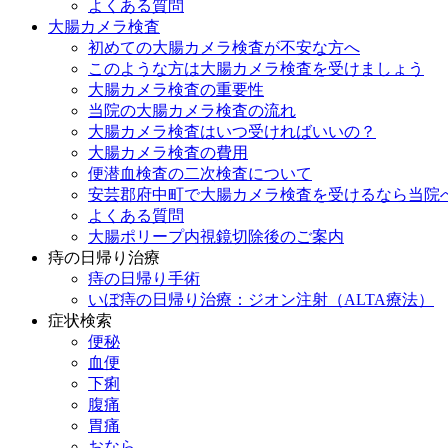
よくある質問
大腸カメラ検査
初めての大腸カメラ検査が不安な方へ
このような方は大腸カメラ検査を受けましょう
大腸カメラ検査の重要性
当院の大腸カメラ検査の流れ
大腸カメラ検査はいつ受ければいいの？
大腸カメラ検査の費用
便潜血検査の二次検査について
安芸郡府中町で大腸カメラ検査を受けるなら当院
よくある質問
大腸ポリープ内視鏡切除後のご案内
痔の日帰り治療
痔の日帰り手術
いぼ痔の日帰り治療：ジオン注射（ALTA療法）
症状検索
便秘
血便
下痢
腹痛
胃痛
おなら