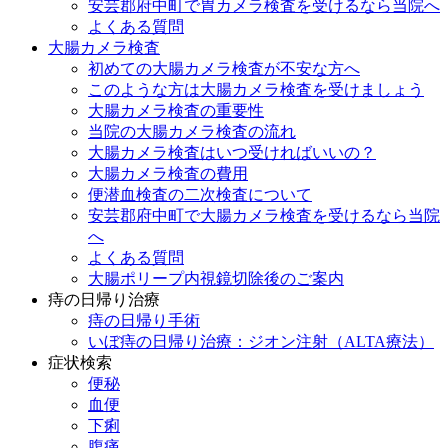
安芸郡府中町で胃カメラ検査を受けるなら当院へ
よくある質問
大腸カメラ検査
初めての大腸カメラ検査が不安な方へ
このような方は大腸カメラ検査を受けましょう
大腸カメラ検査の重要性
当院の大腸カメラ検査の流れ
大腸カメラ検査はいつ受ければいいの？
大腸カメラ検査の費用
便潜血検査の二次検査について
安芸郡府中町で大腸カメラ検査を受けるなら当院
へ
よくある質問
大腸ポリープ内視鏡切除後のご案内
痔の日帰り治療
痔の日帰り手術
いぼ痔の日帰り治療：ジオン注射（ALTA療法）
症状検索
便秘
血便
下痢
腹痛