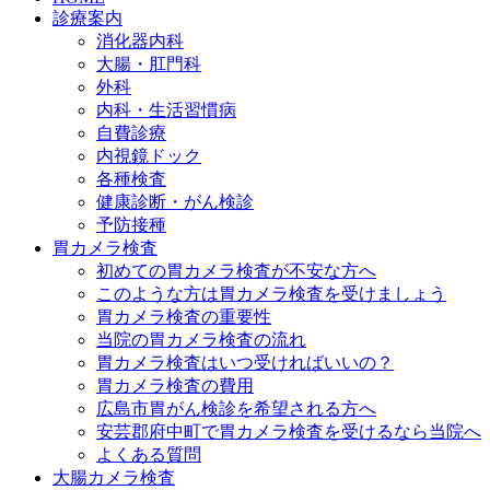
診療案内
消化器内科
大腸・肛門科
外科
内科・生活習慣病
自費診療
内視鏡ドック
各種検査
健康診断・がん検診
予防接種
胃カメラ検査
初めての胃カメラ検査が不安な方へ
このような方は胃カメラ検査を受けましょう
胃カメラ検査の重要性
当院の胃カメラ検査の流れ
胃カメラ検査はいつ受ければいいの？
胃カメラ検査の費用
広島市胃がん検診を希望される方へ
安芸郡府中町で胃カメラ検査を受けるなら当院へ
よくある質問
大腸カメラ検査