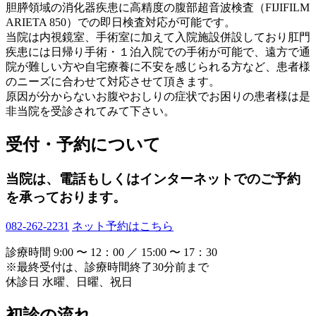
胆膵領域の消化器疾患に高精度の腹部超音波検査（FIJIFILM
ARIETA 850）での即日検査対応が可能です。
当院は内視鏡室、手術室に加えて入院施設併設しており肛門
疾患には日帰り手術・１泊入院での手術が可能で、遠方で通
院が難しい方や自宅療養に不安を感じられる方など、患者様
のニーズに合わせて対応させて頂きます。
原因が分からないお腹やおしりの症状でお困りの患者様は是
非当院を受診されてみて下さい。
受付・予約について
当院は、電話もしくはインターネットでのご予約
を承っております。
082-262-2231
ネット予約はこちら
診療時間
9:00 〜 12：00 ／ 15:00 〜 17：30
※最終受付は、診療時間終了30分前まで
休診日
水曜、日曜、祝日
初診の流れ