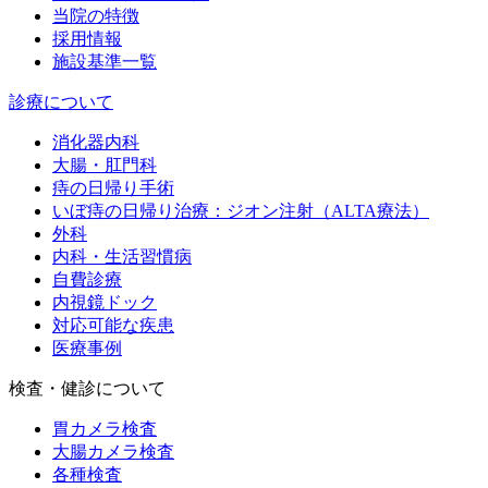
当院の特徴
採用情報
施設基準一覧
診療について
消化器内科
大腸・肛門科
痔の日帰り手術
いぼ痔の日帰り治療：ジオン注射（ALTA療法）
外科
内科・生活習慣病
自費診療
内視鏡ドック
対応可能な疾患
医療事例
検査・健診について
胃カメラ検査
大腸カメラ検査
各種検査