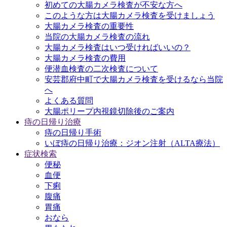
初めての大腸カメラ検査が不安な方へ
このような方は大腸カメラ検査を受けましょう
大腸カメラ検査の重要性
当院の大腸カメラ検査の流れ
大腸カメラ検査はいつ受ければいいの？
大腸カメラ検査の費用
便潜血検査の二次検査について
安芸郡府中町で大腸カメラ検査を受けるなら当院
へ
よくある質問
大腸ポリープ内視鏡切除後のご案内
痔の日帰り治療
痔の日帰り手術
いぼ痔の日帰り治療：ジオン注射（ALTA療法）
症状検索
便秘
血便
下痢
腹痛
胃痛
おなら