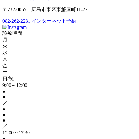
〒732-0055 広島市東区東蟹屋町11-23
082-262-2231
インターネット予約
診療時間
月
火
水
木
金
土
日/祝
9:00～12:00
●
●
／
●
●
●
／
15:00～17:30
●