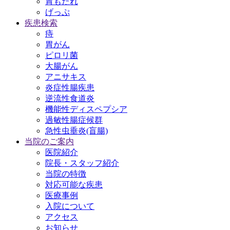
胃もたれ
げっぷ
疾患検索
痔
胃がん
ピロリ菌
大腸がん
アニサキス
炎症性腸疾患
逆流性食道炎
機能性ディスペプシア
過敏性腸症候群
急性虫垂炎(盲腸)
当院のご案内
医院紹介
院長・スタッフ紹介
当院の特徴
対応可能な疾患
医療事例
入院について
アクセス
お知らせ