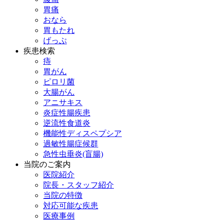
胃痛
おなら
胃もたれ
げっぷ
疾患検索
痔
胃がん
ピロリ菌
大腸がん
アニサキス
炎症性腸疾患
逆流性食道炎
機能性ディスペプシア
過敏性腸症候群
急性虫垂炎(盲腸)
当院のご案内
医院紹介
院長・スタッフ紹介
当院の特徴
対応可能な疾患
医療事例