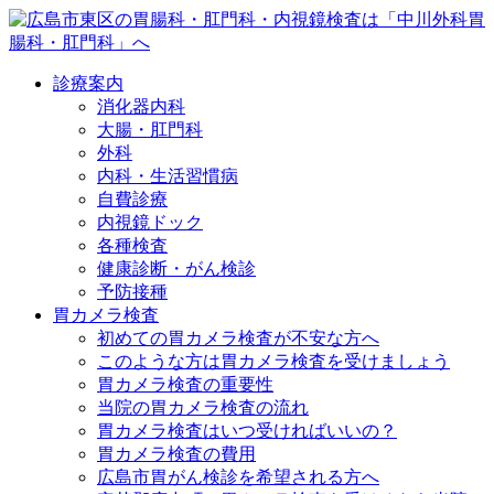
診療案内
消化器内科
大腸・肛門科
外科
内科・生活習慣病
自費診療
内視鏡ドック
各種検査
健康診断・がん検診
予防接種
胃カメラ検査
初めての胃カメラ検査が不安な方へ
このような方は胃カメラ検査を受けましょう
胃カメラ検査の重要性
当院の胃カメラ検査の流れ
胃カメラ検査はいつ受ければいいの？
胃カメラ検査の費用
広島市胃がん検診を希望される方へ