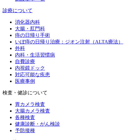
診療について
消化器内科
大腸・肛門科
痔の日帰り手術
いぼ痔の日帰り治療：ジオン注射（ALTA療法）
外科
内科・生活習慣病
自費診療
内視鏡ドック
対応可能な疾患
医療事例
検査・健診について
胃カメラ検査
大腸カメラ検査
各種検査
健康診断・がん検診
予防接種