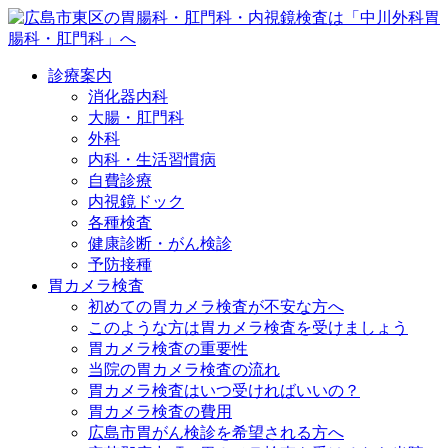
診療案内
消化器内科
大腸・肛門科
外科
内科・生活習慣病
自費診療
内視鏡ドック
各種検査
健康診断・がん検診
予防接種
胃カメラ検査
初めての胃カメラ検査が不安な方へ
このような方は胃カメラ検査を受けましょう
胃カメラ検査の重要性
当院の胃カメラ検査の流れ
胃カメラ検査はいつ受ければいいの？
胃カメラ検査の費用
広島市胃がん検診を希望される方へ