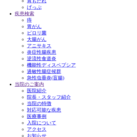
胃もたれ
げっぷ
疾患検索
痔
胃がん
ピロリ菌
大腸がん
アニサキス
炎症性腸疾患
逆流性食道炎
機能性ディスペプシア
過敏性腸症候群
急性虫垂炎(盲腸)
当院のご案内
医院紹介
院長・スタッフ紹介
当院の特徴
対応可能な疾患
医療事例
入院について
アクセス
お知らせ