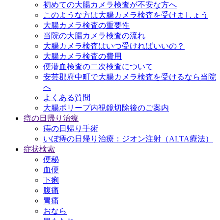
初めての大腸カメラ検査が不安な方へ
このような方は大腸カメラ検査を受けましょう
大腸カメラ検査の重要性
当院の大腸カメラ検査の流れ
大腸カメラ検査はいつ受ければいいの？
大腸カメラ検査の費用
便潜血検査の二次検査について
安芸郡府中町で大腸カメラ検査を受けるなら当院
へ
よくある質問
大腸ポリープ内視鏡切除後のご案内
痔の日帰り治療
痔の日帰り手術
いぼ痔の日帰り治療：ジオン注射（ALTA療法）
症状検索
便秘
血便
下痢
腹痛
胃痛
おなら