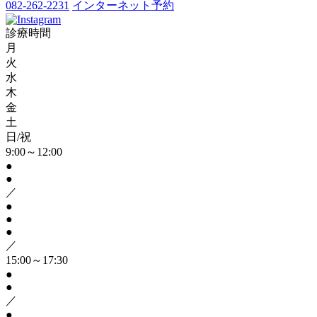
082-262-2231
インターネット予約
診療時間
月
火
水
木
金
土
日/祝
9:00～12:00
●
●
／
●
●
●
／
15:00～17:30
●
●
／
●