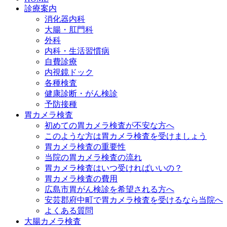
診療案内
消化器内科
大腸・肛門科
外科
内科・生活習慣病
自費診療
内視鏡ドック
各種検査
健康診断・がん検診
予防接種
胃カメラ検査
初めての胃カメラ検査が不安な方へ
このような方は胃カメラ検査を受けましょう
胃カメラ検査の重要性
当院の胃カメラ検査の流れ
胃カメラ検査はいつ受ければいいの？
胃カメラ検査の費用
広島市胃がん検診を希望される方へ
安芸郡府中町で胃カメラ検査を受けるなら当院へ
よくある質問
大腸カメラ検査