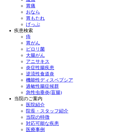
胃痛
おなら
胃もたれ
げっぷ
疾患検索
痔
胃がん
ピロリ菌
大腸がん
アニサキス
炎症性腸疾患
逆流性食道炎
機能性ディスペプシア
過敏性腸症候群
急性虫垂炎(盲腸)
当院のご案内
医院紹介
院長・スタッフ紹介
当院の特徴
対応可能な疾患
医療事例