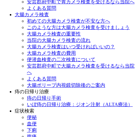
安芸郡府中町で胃カメラ検査を受けるなら当院へ
よくある質問
大腸カメラ検査
初めての大腸カメラ検査が不安な方へ
このような方は大腸カメラ検査を受けましょう
大腸カメラ検査の重要性
当院の大腸カメラ検査の流れ
大腸カメラ検査はいつ受ければいいの？
大腸カメラ検査の費用
便潜血検査の二次検査について
安芸郡府中町で大腸カメラ検査を受けるなら当院
へ
よくある質問
大腸ポリープ内視鏡切除後のご案内
痔の日帰り治療
痔の日帰り手術
いぼ痔の日帰り治療：ジオン注射（ALTA療法）
症状検索
便秘
血便
下痢
腹痛