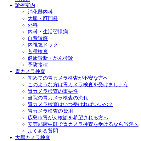
診療案内
消化器内科
大腸・肛門科
外科
内科・生活習慣病
自費診療
内視鏡ドック
各種検査
健康診断・がん検診
予防接種
胃カメラ検査
初めての胃カメラ検査が不安な方へ
このような方は胃カメラ検査を受けましょう
胃カメラ検査の重要性
当院の胃カメラ検査の流れ
胃カメラ検査はいつ受ければいいの？
胃カメラ検査の費用
広島市胃がん検診を希望される方へ
安芸郡府中町で胃カメラ検査を受けるなら当院へ
よくある質問
大腸カメラ検査