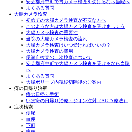
安芸郡府中町で胃カメラ検査を受けるなら当院へ
よくある質問
大腸カメラ検査
初めての大腸カメラ検査が不安な方へ
このような方は大腸カメラ検査を受けましょう
大腸カメラ検査の重要性
当院の大腸カメラ検査の流れ
大腸カメラ検査はいつ受ければいいの？
大腸カメラ検査の費用
便潜血検査の二次検査について
安芸郡府中町で大腸カメラ検査を受けるなら当院
へ
よくある質問
大腸ポリープ内視鏡切除後のご案内
痔の日帰り治療
痔の日帰り手術
いぼ痔の日帰り治療：ジオン注射（ALTA療法）
症状検索
便秘
血便
下痢
腹痛