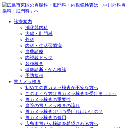
診療案内
消化器内科
大腸・肛門科
外科
内科・生活習慣病
自費診療
内視鏡ドック
各種検査
健康診断・がん検診
予防接種
胃カメラ検査
初めての胃カメラ検査が不安な方へ
このような方は胃カメラ検査を受けましょう
胃カメラ検査の重要性
当院の胃カメラ検査の流れ
胃カメラ検査はいつ受ければいいの？
胃カメラ検査の費用
広島市胃がん検診を希望される方へ