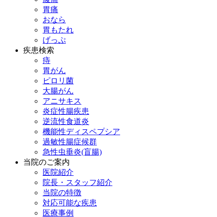
胃痛
おなら
胃もたれ
げっぷ
疾患検索
痔
胃がん
ピロリ菌
大腸がん
アニサキス
炎症性腸疾患
逆流性食道炎
機能性ディスペプシア
過敏性腸症候群
急性虫垂炎(盲腸)
当院のご案内
医院紹介
院長・スタッフ紹介
当院の特徴
対応可能な疾患
医療事例