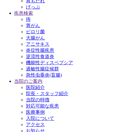
胃もたれ
げっぷ
疾患検索
痔
胃がん
ピロリ菌
大腸がん
アニサキス
炎症性腸疾患
逆流性食道炎
機能性ディスペプシア
過敏性腸症候群
急性虫垂炎(盲腸)
当院のご案内
医院紹介
院長・スタッフ紹介
当院の特徴
対応可能な疾患
医療事例
入院について
アクセス
お知らせ