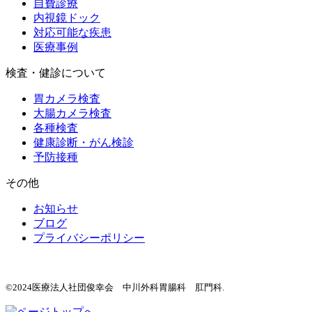
自費診療
内視鏡ドック
対応可能な疾患
医療事例
検査・健診について
胃カメラ検査
大腸カメラ検査
各種検査
健康診断・がん検診
予防接種
その他
お知らせ
ブログ
プライバシーポリシー
©2024医療法人社団俊幸会 中川外科胃腸科 肛門科.