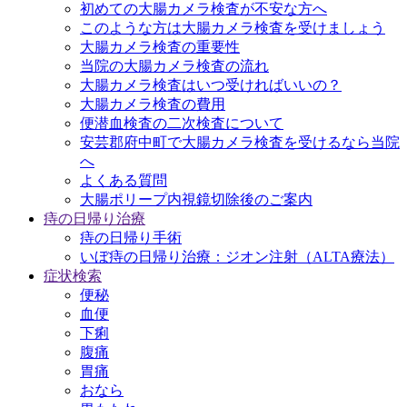
初めての大腸カメラ検査が不安な方へ
このような方は大腸カメラ検査を受けましょう
大腸カメラ検査の重要性
当院の大腸カメラ検査の流れ
大腸カメラ検査はいつ受ければいいの？
大腸カメラ検査の費用
便潜血検査の二次検査について
安芸郡府中町で大腸カメラ検査を受けるなら当院
へ
よくある質問
大腸ポリープ内視鏡切除後のご案内
痔の日帰り治療
痔の日帰り手術
いぼ痔の日帰り治療：ジオン注射（ALTA療法）
症状検索
便秘
血便
下痢
腹痛
胃痛
おなら