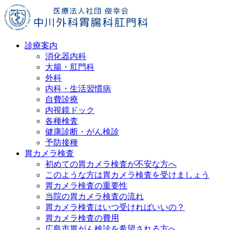
診療案内
消化器内科
大腸・肛門科
外科
内科・生活習慣病
自費診療
内視鏡ドック
各種検査
健康診断・がん検診
予防接種
胃カメラ検査
初めての胃カメラ検査が不安な方へ
このような方は胃カメラ検査を受けましょう
胃カメラ検査の重要性
当院の胃カメラ検査の流れ
胃カメラ検査はいつ受ければいいの？
胃カメラ検査の費用
広島市胃がん検診を希望される方へ