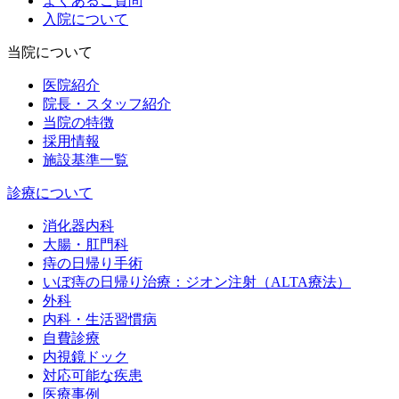
よくあるご質問
入院について
当院について
医院紹介
院長・スタッフ紹介
当院の特徴
採用情報
施設基準一覧
診療について
消化器内科
大腸・肛門科
痔の日帰り手術
いぼ痔の日帰り治療：ジオン注射（ALTA療法）
外科
内科・生活習慣病
自費診療
内視鏡ドック
対応可能な疾患
医療事例