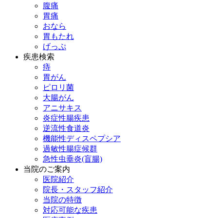
腹痛
胃痛
おなら
胃もたれ
げっぷ
疾患検索
痔
胃がん
ピロリ菌
大腸がん
アニサキス
炎症性腸疾患
逆流性食道炎
機能性ディスペプシア
過敏性腸症候群
急性虫垂炎(盲腸)
当院のご案内
医院紹介
院長・スタッフ紹介
当院の特徴
対応可能な疾患