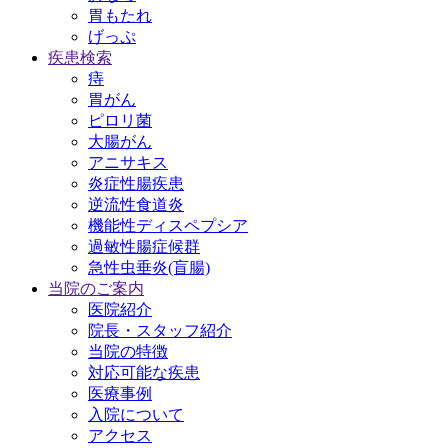
胃もたれ
げっぷ
疾患検索
痔
胃がん
ピロリ菌
大腸がん
アニサキス
炎症性腸疾患
逆流性食道炎
機能性ディスペプシア
過敏性腸症候群
急性虫垂炎(盲腸)
当院のご案内
医院紹介
院長・スタッフ紹介
当院の特徴
対応可能な疾患
医療事例
入院について
アクセス