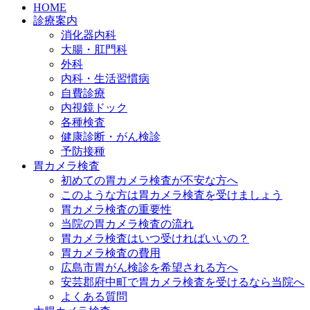
HOME
診療案内
消化器内科
大腸・肛門科
外科
内科・生活習慣病
自費診療
内視鏡ドック
各種検査
健康診断・がん検診
予防接種
胃カメラ検査
初めての胃カメラ検査が不安な方へ
このような方は胃カメラ検査を受けましょう
胃カメラ検査の重要性
当院の胃カメラ検査の流れ
胃カメラ検査はいつ受ければいいの？
胃カメラ検査の費用
広島市胃がん検診を希望される方へ
安芸郡府中町で胃カメラ検査を受けるなら当院へ
よくある質問