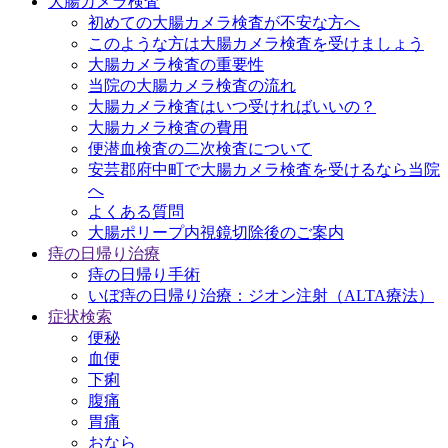
大腸カメラ検査
初めての大腸カメラ検査が不安な方へ
このような方は大腸カメラ検査を受けましょう
大腸カメラ検査の重要性
当院の大腸カメラ検査の流れ
大腸カメラ検査はいつ受ければいいの？
大腸カメラ検査の費用
便潜血検査の二次検査について
安芸郡府中町で大腸カメラ検査を受けるなら当院
へ
よくある質問
大腸ポリープ内視鏡切除後のご案内
痔の日帰り治療
痔の日帰り手術
いぼ痔の日帰り治療：ジオン注射（ALTA療法）
症状検索
便秘
血便
下痢
腹痛
胃痛
おなら