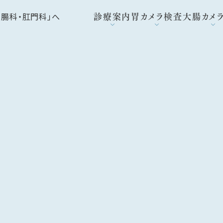
診療案内
胃カメラ検査
大腸カメ
初めての胃カメラ検査が不安な方へ
消化器内科
初めての大腸カメラ検査が
痔の日
このような方は胃カメラ検査を受けましょう
大腸・肛門科
このような方は大腸カメラ検
いぼ痔の
胃カメラ検査の重要性
外科
大腸カメラ検査の重要性
当院の胃カメラ検査の流れ
内科・生活習慣病
当院の大腸カメラ検査の流
胃カメラ検査はいつ受ければいいの？
自費診療
大腸カメラ検査はいつ受け
胃カメラ検査の費用
内視鏡ドック
大腸カメラ検査の費用
広島市胃がん検診を希望される方へ
各種検査
便潜血検査の二次検査に
安芸郡府中町で胃カメラ検査を受けるな
健康診断・がん検診
安芸郡府中町で大腸カメラ
よくある質問
予防接種
よくある質問
大腸ポリープ内視鏡切除後