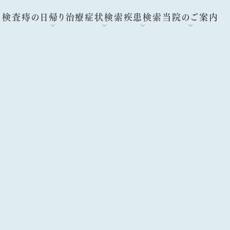
ラ検査
痔の日帰り治療
症状検索
疾患検索
当院のご案内
不安な方へ
帰り手術
便秘
痔
医院紹介
査を受けましょう
日帰り治療：ジオン注射（ALTA療法）
血便
胃がん
院長・スタッフ紹介
下痢
ピロリ菌
当院の特徴
れ
腹痛
大腸がん
対応可能な疾患
ればいいの？
胃痛
アニサキス
医療事例
おなら
炎症性腸疾患
入院について
ついて
胃もたれ
逆流性食道炎
アクセス
ら当院へ
検査を受けるなら当院へ
げっぷ
機能性ディスペプシア
お知らせ
過敏性腸症候群
ブログ
のご案内
急性虫垂炎(盲腸)
採用情報
施設基準一覧