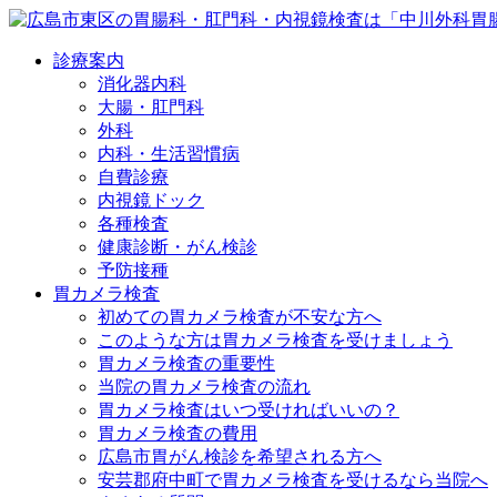
診療案内
消化器内科
大腸・肛門科
外科
内科・生活習慣病
自費診療
内視鏡ドック
各種検査
健康診断・がん検診
予防接種
胃カメラ検査
初めての胃カメラ検査が不安な方へ
このような方は胃カメラ検査を受けましょう
胃カメラ検査の重要性
当院の胃カメラ検査の流れ
胃カメラ検査はいつ受ければいいの？
胃カメラ検査の費用
広島市胃がん検診を希望される方へ
安芸郡府中町で胃カメラ検査を受けるなら当院へ