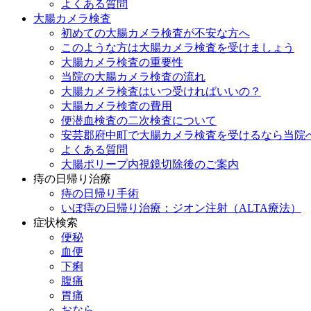
よくある質問
大腸カメラ検査
初めての大腸カメラ検査が不安な方へ
このような方は大腸カメラ検査を受けましょう
大腸カメラ検査の重要性
当院の大腸カメラ検査の流れ
大腸カメラ検査はいつ受ければいいの？
大腸カメラ検査の費用
便潜血検査の二次検査について
安芸郡府中町で大腸カメラ検査を受けるなら当院
よくある質問
大腸ポリープ内視鏡切除後のご案内
痔の日帰り治療
痔の日帰り手術
いぼ痔の日帰り治療：ジオン注射（ALTA療法）
症状検索
便秘
血便
下痢
腹痛
胃痛
おなら