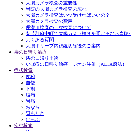
大腸カメラ検査の重要性
当院の大腸カメラ検査の流れ
大腸カメラ検査はいつ受ければいいの？
大腸カメラ検査の費用
便潜血検査の二次検査について
安芸郡府中町で大腸カメラ検査を受けるなら当院
よくある質問
大腸ポリープ内視鏡切除後のご案内
痔の日帰り治療
痔の日帰り手術
いぼ痔の日帰り治療：ジオン注射（ALTA療法）
症状検索
便秘
血便
下痢
腹痛
胃痛
おなら
胃もたれ
げっぷ
疾患検索