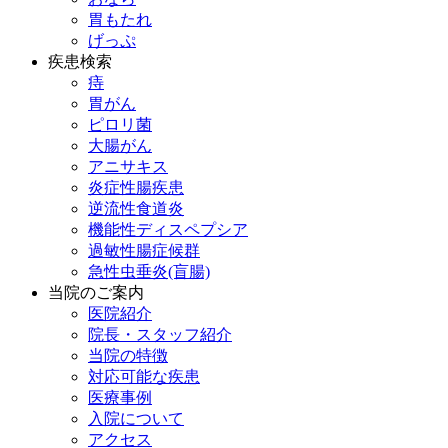
胃もたれ
げっぷ
疾患検索
痔
胃がん
ピロリ菌
大腸がん
アニサキス
炎症性腸疾患
逆流性食道炎
機能性ディスペプシア
過敏性腸症候群
急性虫垂炎(盲腸)
当院のご案内
医院紹介
院長・スタッフ紹介
当院の特徴
対応可能な疾患
医療事例
入院について
アクセス