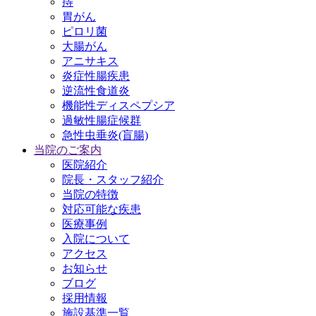
痔
胃がん
ピロリ菌
大腸がん
アニサキス
炎症性腸疾患
逆流性食道炎
機能性ディスペプシア
過敏性腸症候群
急性虫垂炎(盲腸)
当院のご案内
医院紹介
院長・スタッフ紹介
当院の特徴
対応可能な疾患
医療事例
入院について
アクセス
お知らせ
ブログ
採用情報
施設基準一覧