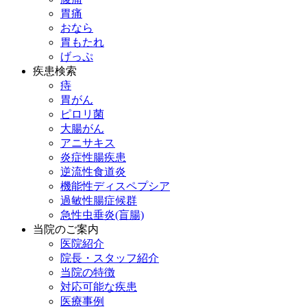
胃痛
おなら
胃もたれ
げっぷ
疾患検索
痔
胃がん
ピロリ菌
大腸がん
アニサキス
炎症性腸疾患
逆流性食道炎
機能性ディスペプシア
過敏性腸症候群
急性虫垂炎(盲腸)
当院のご案内
医院紹介
院長・スタッフ紹介
当院の特徴
対応可能な疾患
医療事例