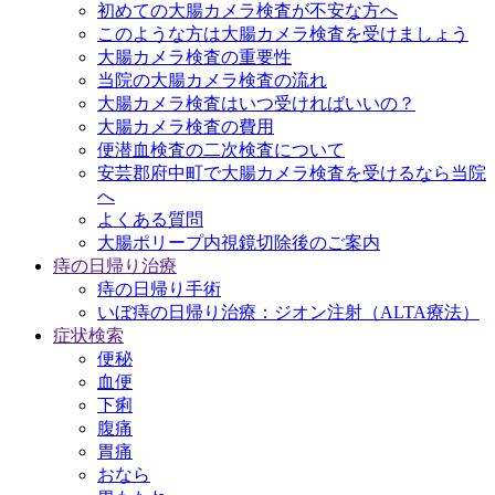
初めての大腸カメラ検査が不安な方へ
このような方は大腸カメラ検査を受けましょう
大腸カメラ検査の重要性
当院の大腸カメラ検査の流れ
大腸カメラ検査はいつ受ければいいの？
大腸カメラ検査の費用
便潜血検査の二次検査について
安芸郡府中町で大腸カメラ検査を受けるなら当院
へ
よくある質問
大腸ポリープ内視鏡切除後のご案内
痔の日帰り治療
痔の日帰り手術
いぼ痔の日帰り治療：ジオン注射（ALTA療法）
症状検索
便秘
血便
下痢
腹痛
胃痛
おなら