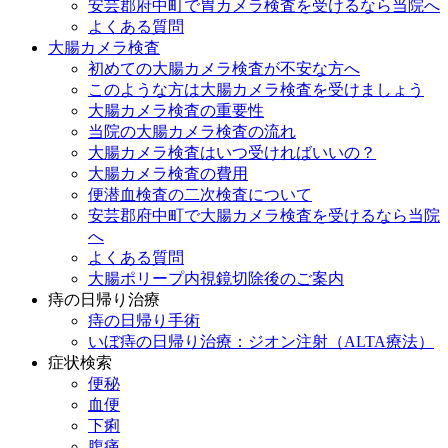
安芸郡府中町で胃カメラ検査を受けるなら当院へ
よくある質問
大腸カメラ検査
初めての大腸カメラ検査が不安な方へ
このような方は大腸カメラ検査を受けましょう
大腸カメラ検査の重要性
当院の大腸カメラ検査の流れ
大腸カメラ検査はいつ受ければいいの？
大腸カメラ検査の費用
便潜血検査の二次検査について
安芸郡府中町で大腸カメラ検査を受けるなら当院
へ
よくある質問
大腸ポリープ内視鏡切除後のご案内
痔の日帰り治療
痔の日帰り手術
いぼ痔の日帰り治療：ジオン注射（ALTA療法）
症状検索
便秘
血便
下痢
腹痛