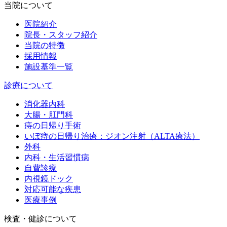
当院について
医院紹介
院長・スタッフ紹介
当院の特徴
採用情報
施設基準一覧
診療について
消化器内科
大腸・肛門科
痔の日帰り手術
いぼ痔の日帰り治療：ジオン注射（ALTA療法）
外科
内科・生活習慣病
自費診療
内視鏡ドック
対応可能な疾患
医療事例
検査・健診について