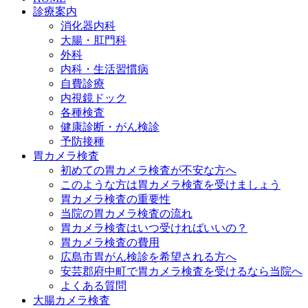
診療案内
消化器内科
大腸・肛門科
外科
内科・生活習慣病
自費診療
内視鏡ドック
各種検査
健康診断・がん検診
予防接種
胃カメラ検査
初めての胃カメラ検査が不安な方へ
このような方は胃カメラ検査を受けましょう
胃カメラ検査の重要性
当院の胃カメラ検査の流れ
胃カメラ検査はいつ受ければいいの？
胃カメラ検査の費用
広島市胃がん検診を希望される方へ
安芸郡府中町で胃カメラ検査を受けるなら当院へ
よくある質問
大腸カメラ検査