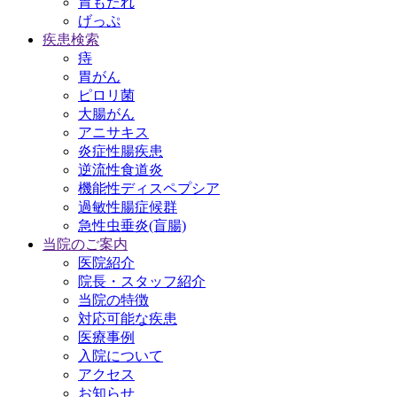
胃もたれ
げっぷ
疾患検索
痔
胃がん
ピロリ菌
大腸がん
アニサキス
炎症性腸疾患
逆流性食道炎
機能性ディスペプシア
過敏性腸症候群
急性虫垂炎(盲腸)
当院のご案内
医院紹介
院長・スタッフ紹介
当院の特徴
対応可能な疾患
医療事例
入院について
アクセス
お知らせ