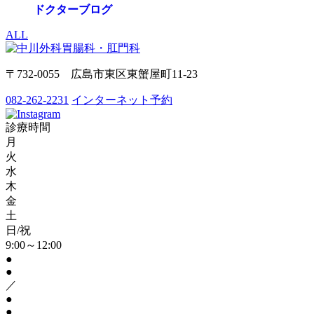
ドクターブログ
ALL
〒732-0055 広島市東区東蟹屋町11-23
082-262-2231
インターネット予約
診療時間
月
火
水
木
金
土
日/祝
9:00～12:00
●
●
／
●
●