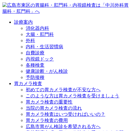
診療案内
消化器内科
大腸・肛門科
外科
内科・生活習慣病
自費診療
内視鏡ドック
各種検査
健康診断・がん検診
予防接種
胃カメラ検査
初めての胃カメラ検査が不安な方へ
このような方は胃カメラ検査を受けましょう
胃カメラ検査の重要性
当院の胃カメラ検査の流れ
胃カメラ検査はいつ受ければいいの？
胃カメラ検査の費用
広島市胃がん検診を希望される方へ