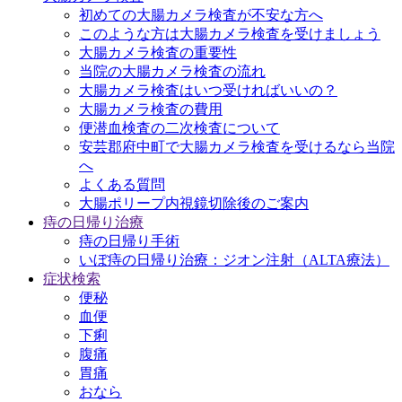
初めての大腸カメラ検査が不安な方へ
このような方は大腸カメラ検査を受けましょう
大腸カメラ検査の重要性
当院の大腸カメラ検査の流れ
大腸カメラ検査はいつ受ければいいの？
大腸カメラ検査の費用
便潜血検査の二次検査について
安芸郡府中町で大腸カメラ検査を受けるなら当院
へ
よくある質問
大腸ポリープ内視鏡切除後のご案内
痔の日帰り治療
痔の日帰り手術
いぼ痔の日帰り治療：ジオン注射（ALTA療法）
症状検索
便秘
血便
下痢
腹痛
胃痛
おなら