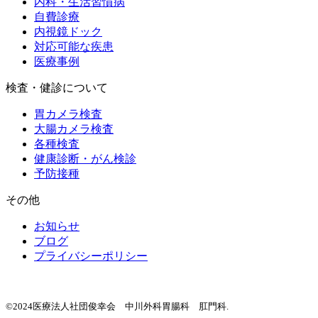
内科・生活習慣病
自費診療
内視鏡ドック
対応可能な疾患
医療事例
検査・健診について
胃カメラ検査
大腸カメラ検査
各種検査
健康診断・がん検診
予防接種
その他
お知らせ
ブログ
プライバシーポリシー
©2024医療法人社団俊幸会 中川外科胃腸科 肛門科.