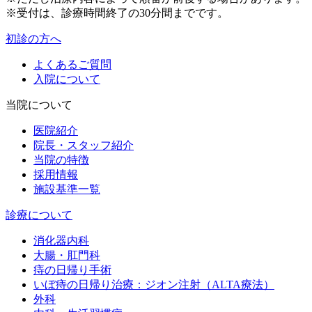
※受付は、診療時間終了の30分間までです。
初診の方へ
よくあるご質問
入院について
当院について
医院紹介
院長・スタッフ紹介
当院の特徴
採用情報
施設基準一覧
診療について
消化器内科
大腸・肛門科
痔の日帰り手術
いぼ痔の日帰り治療：ジオン注射（ALTA療法）
外科