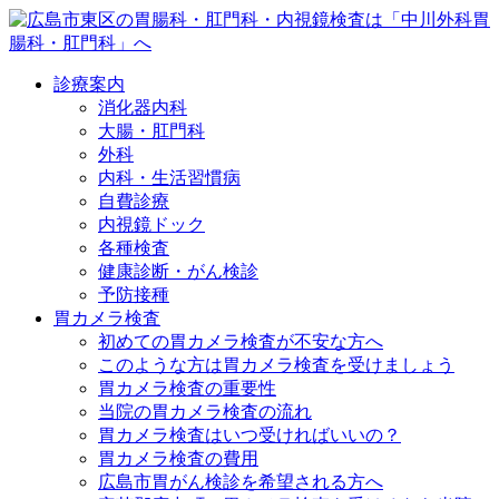
診療案内
消化器内科
大腸・肛門科
外科
内科・生活習慣病
自費診療
内視鏡ドック
各種検査
健康診断・がん検診
予防接種
胃カメラ検査
初めての胃カメラ検査が不安な方へ
このような方は胃カメラ検査を受けましょう
胃カメラ検査の重要性
当院の胃カメラ検査の流れ
胃カメラ検査はいつ受ければいいの？
胃カメラ検査の費用
広島市胃がん検診を希望される方へ