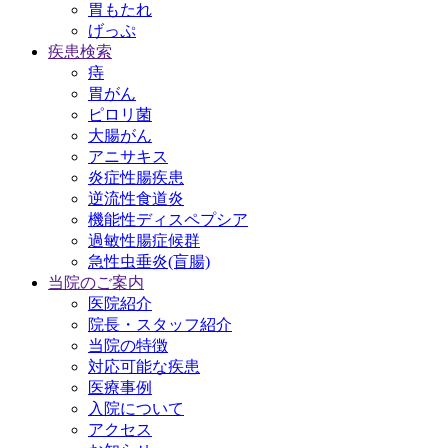
胃もたれ
げっぷ
疾患検索
痔
胃がん
ピロリ菌
大腸がん
アニサキス
炎症性腸疾患
逆流性食道炎
機能性ディスペプシア
過敏性腸症候群
急性虫垂炎(盲腸)
当院のご案内
医院紹介
院長・スタッフ紹介
当院の特徴
対応可能な疾患
医療事例
入院について
アクセス