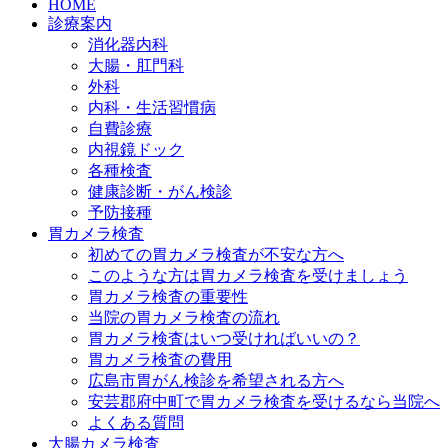
HOME
診療案内
消化器内科
大腸・肛門科
外科
内科・生活習慣病
自費診療
内視鏡ドック
各種検査
健康診断・がん検診
予防接種
胃カメラ検査
初めての胃カメラ検査が不安な方へ
このような方は胃カメラ検査を受けましょう
胃カメラ検査の重要性
当院の胃カメラ検査の流れ
胃カメラ検査はいつ受ければいいの？
胃カメラ検査の費用
広島市胃がん検診を希望される方へ
安芸郡府中町で胃カメラ検査を受けるなら当院へ
よくある質問
大腸カメラ検査