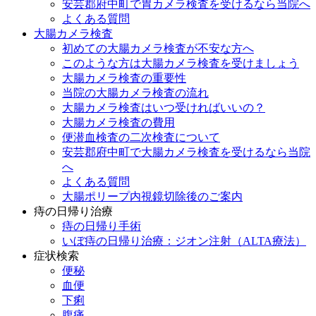
安芸郡府中町で胃カメラ検査を受けるなら当院へ
よくある質問
大腸カメラ検査
初めての大腸カメラ検査が不安な方へ
このような方は大腸カメラ検査を受けましょう
大腸カメラ検査の重要性
当院の大腸カメラ検査の流れ
大腸カメラ検査はいつ受ければいいの？
大腸カメラ検査の費用
便潜血検査の二次検査について
安芸郡府中町で大腸カメラ検査を受けるなら当院
へ
よくある質問
大腸ポリープ内視鏡切除後のご案内
痔の日帰り治療
痔の日帰り手術
いぼ痔の日帰り治療：ジオン注射（ALTA療法）
症状検索
便秘
血便
下痢
腹痛