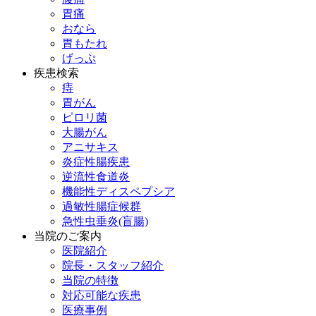
胃痛
おなら
胃もたれ
げっぷ
疾患検索
痔
胃がん
ピロリ菌
大腸がん
アニサキス
炎症性腸疾患
逆流性食道炎
機能性ディスペプシア
過敏性腸症候群
急性虫垂炎(盲腸)
当院のご案内
医院紹介
院長・スタッフ紹介
当院の特徴
対応可能な疾患
医療事例