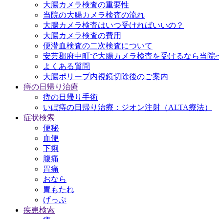
大腸カメラ検査の重要性
当院の大腸カメラ検査の流れ
大腸カメラ検査はいつ受ければいいの？
大腸カメラ検査の費用
便潜血検査の二次検査について
安芸郡府中町で大腸カメラ検査を受けるなら当院
よくある質問
大腸ポリープ内視鏡切除後のご案内
痔の日帰り治療
痔の日帰り手術
いぼ痔の日帰り治療：ジオン注射（ALTA療法）
症状検索
便秘
血便
下痢
腹痛
胃痛
おなら
胃もたれ
げっぷ
疾患検索