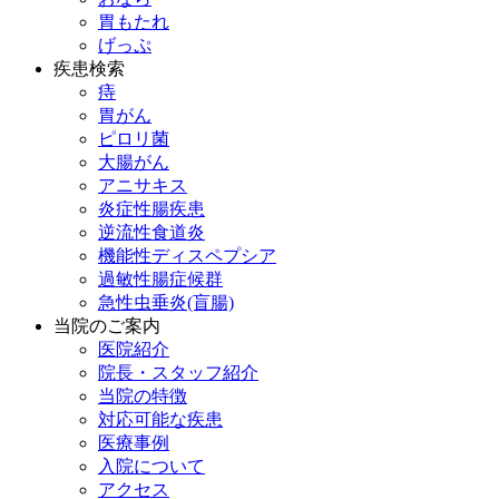
胃もたれ
げっぷ
疾患検索
痔
胃がん
ピロリ菌
大腸がん
アニサキス
炎症性腸疾患
逆流性食道炎
機能性ディスペプシア
過敏性腸症候群
急性虫垂炎(盲腸)
当院のご案内
医院紹介
院長・スタッフ紹介
当院の特徴
対応可能な疾患
医療事例
入院について
アクセス