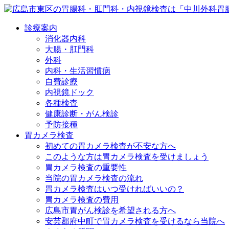
診療案内
消化器内科
大腸・肛門科
外科
内科・生活習慣病
自費診療
内視鏡ドック
各種検査
健康診断・がん検診
予防接種
胃カメラ検査
初めての胃カメラ検査が不安な方へ
このような方は胃カメラ検査を受けましょう
胃カメラ検査の重要性
当院の胃カメラ検査の流れ
胃カメラ検査はいつ受ければいいの？
胃カメラ検査の費用
広島市胃がん検診を希望される方へ
安芸郡府中町で胃カメラ検査を受けるなら当院へ