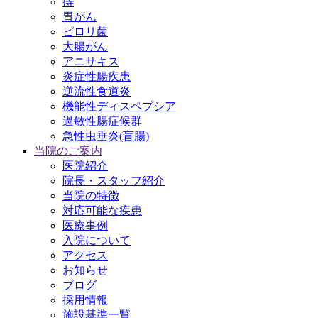
痔
胃がん
ピロリ菌
大腸がん
アニサキス
炎症性腸疾患
逆流性食道炎
機能性ディスペプシア
過敏性腸症候群
急性虫垂炎(盲腸)
当院のご案内
医院紹介
院長・スタッフ紹介
当院の特徴
対応可能な疾患
医療事例
入院について
アクセス
お知らせ
ブログ
採用情報
施設基準一覧