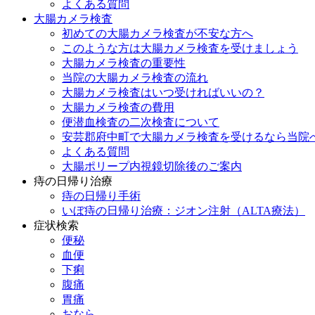
よくある質問
大腸カメラ検査
初めての大腸カメラ検査が不安な方へ
このような方は大腸カメラ検査を受けましょう
大腸カメラ検査の重要性
当院の大腸カメラ検査の流れ
大腸カメラ検査はいつ受ければいいの？
大腸カメラ検査の費用
便潜血検査の二次検査について
安芸郡府中町で大腸カメラ検査を受けるなら当院
よくある質問
大腸ポリープ内視鏡切除後のご案内
痔の日帰り治療
痔の日帰り手術
いぼ痔の日帰り治療：ジオン注射（ALTA療法）
症状検索
便秘
血便
下痢
腹痛
胃痛
おなら