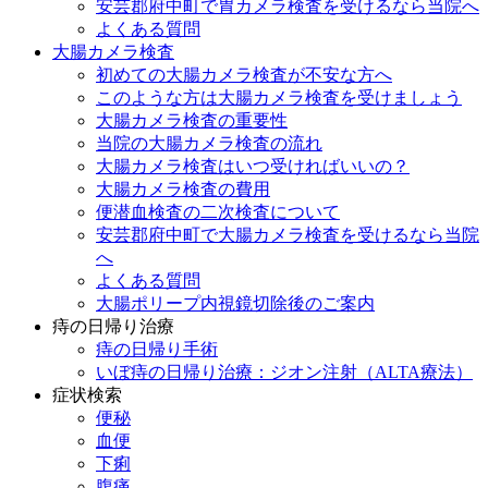
安芸郡府中町で胃カメラ検査を受けるなら当院へ
よくある質問
大腸カメラ検査
初めての大腸カメラ検査が不安な方へ
このような方は大腸カメラ検査を受けましょう
大腸カメラ検査の重要性
当院の大腸カメラ検査の流れ
大腸カメラ検査はいつ受ければいいの？
大腸カメラ検査の費用
便潜血検査の二次検査について
安芸郡府中町で大腸カメラ検査を受けるなら当院
へ
よくある質問
大腸ポリープ内視鏡切除後のご案内
痔の日帰り治療
痔の日帰り手術
いぼ痔の日帰り治療：ジオン注射（ALTA療法）
症状検索
便秘
血便
下痢
腹痛