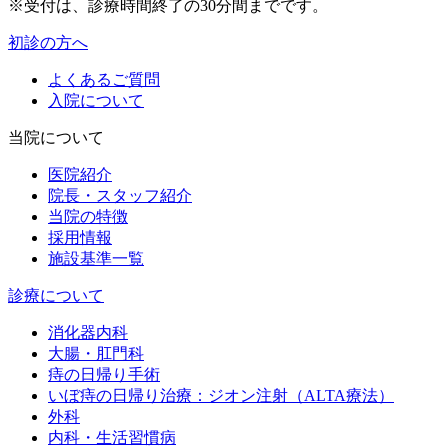
※受付は、診療時間終了の30分間までです。
初診の方へ
よくあるご質問
入院について
当院について
医院紹介
院長・スタッフ紹介
当院の特徴
採用情報
施設基準一覧
診療について
消化器内科
大腸・肛門科
痔の日帰り手術
いぼ痔の日帰り治療：ジオン注射（ALTA療法）
外科
内科・生活習慣病