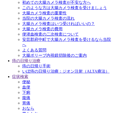
初めての大腸カメラ検査が不安な方へ
このような方は大腸カメラ検査を受けましょう
大腸カメラ検査の重要性
当院の大腸カメラ検査の流れ
大腸カメラ検査はいつ受ければいいの？
大腸カメラ検査の費用
便潜血検査の二次検査について
安芸郡府中町で大腸カメラ検査を受けるなら当院
へ
よくある質問
大腸ポリープ内視鏡切除後のご案内
痔の日帰り治療
痔の日帰り手術
いぼ痔の日帰り治療：ジオン注射（ALTA療法）
症状検索
便秘
血便
下痢
腹痛
胃痛
おなら