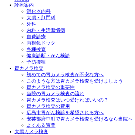
診療案内
消化器内科
大腸・肛門科
外科
内科・生活習慣病
自費診療
内視鏡ドック
各種検査
健康診断・がん検診
予防接種
胃カメラ検査
初めての胃カメラ検査が不安な方へ
このような方は胃カメラ検査を受けましょう
胃カメラ検査の重要性
当院の胃カメラ検査の流れ
胃カメラ検査はいつ受ければいいの？
胃カメラ検査の費用
広島市胃がん検診を希望される方へ
安芸郡府中町で胃カメラ検査を受けるなら当院へ
よくある質問
大腸カメラ検査