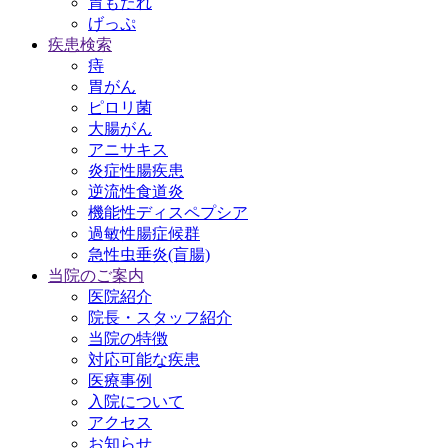
胃もたれ
げっぷ
疾患検索
痔
胃がん
ピロリ菌
大腸がん
アニサキス
炎症性腸疾患
逆流性食道炎
機能性ディスペプシア
過敏性腸症候群
急性虫垂炎(盲腸)
当院のご案内
医院紹介
院長・スタッフ紹介
当院の特徴
対応可能な疾患
医療事例
入院について
アクセス
お知らせ