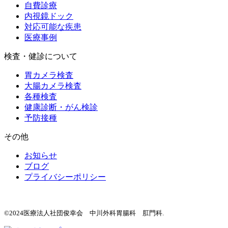
自費診療
内視鏡ドック
対応可能な疾患
医療事例
検査・健診について
胃カメラ検査
大腸カメラ検査
各種検査
健康診断・がん検診
予防接種
その他
お知らせ
ブログ
プライバシーポリシー
©2024医療法人社団俊幸会 中川外科胃腸科 肛門科.