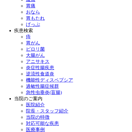
胃痛
おなら
胃もたれ
げっぷ
疾患検索
痔
胃がん
ピロリ菌
大腸がん
アニサキス
炎症性腸疾患
逆流性食道炎
機能性ディスペプシア
過敏性腸症候群
急性虫垂炎(盲腸)
当院のご案内
医院紹介
院長・スタッフ紹介
当院の特徴
対応可能な疾患
医療事例