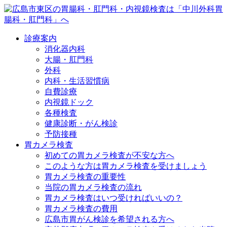
診療案内
消化器内科
大腸・肛門科
外科
内科・生活習慣病
自費診療
内視鏡ドック
各種検査
健康診断・がん検診
予防接種
胃カメラ検査
初めての胃カメラ検査が不安な方へ
このような方は胃カメラ検査を受けましょう
胃カメラ検査の重要性
当院の胃カメラ検査の流れ
胃カメラ検査はいつ受ければいいの？
胃カメラ検査の費用
広島市胃がん検診を希望される方へ