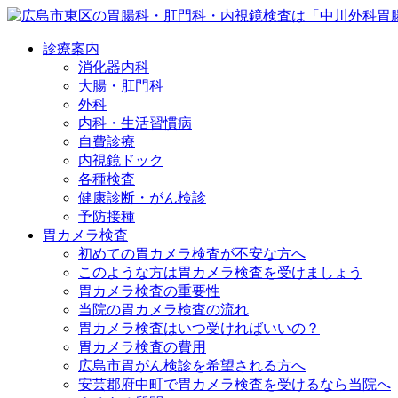
診療案内
消化器内科
大腸・肛門科
外科
内科・生活習慣病
自費診療
内視鏡ドック
各種検査
健康診断・がん検診
予防接種
胃カメラ検査
初めての胃カメラ検査が不安な方へ
このような方は胃カメラ検査を受けましょう
胃カメラ検査の重要性
当院の胃カメラ検査の流れ
胃カメラ検査はいつ受ければいいの？
胃カメラ検査の費用
広島市胃がん検診を希望される方へ
安芸郡府中町で胃カメラ検査を受けるなら当院へ