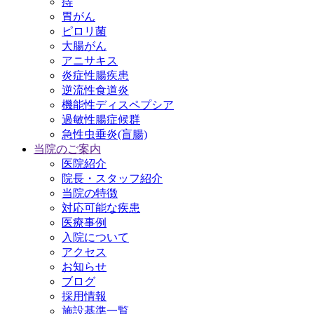
痔
胃がん
ピロリ菌
大腸がん
アニサキス
炎症性腸疾患
逆流性食道炎
機能性ディスペプシア
過敏性腸症候群
急性虫垂炎(盲腸)
当院のご案内
医院紹介
院長・スタッフ紹介
当院の特徴
対応可能な疾患
医療事例
入院について
アクセス
お知らせ
ブログ
採用情報
施設基準一覧