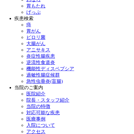
胃もたれ
げっぷ
疾患検索
痔
胃がん
ピロリ菌
大腸がん
アニサキス
炎症性腸疾患
逆流性食道炎
機能性ディスペプシア
過敏性腸症候群
急性虫垂炎(盲腸)
当院のご案内
医院紹介
院長・スタッフ紹介
当院の特徴
対応可能な疾患
医療事例
入院について
アクセス