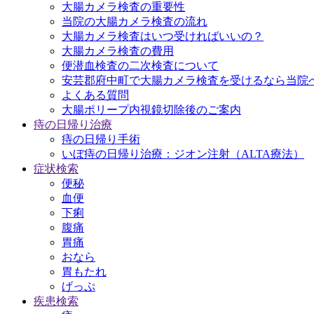
大腸カメラ検査の重要性
当院の大腸カメラ検査の流れ
大腸カメラ検査はいつ受ければいいの？
大腸カメラ検査の費用
便潜血検査の二次検査について
安芸郡府中町で大腸カメラ検査を受けるなら当院
よくある質問
大腸ポリープ内視鏡切除後のご案内
痔の日帰り治療
痔の日帰り手術
いぼ痔の日帰り治療：ジオン注射（ALTA療法）
症状検索
便秘
血便
下痢
腹痛
胃痛
おなら
胃もたれ
げっぷ
疾患検索