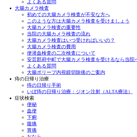
よくある質問
大腸カメラ検査
初めての大腸カメラ検査が不安な方へ
このような方は大腸カメラ検査を受けましょう
大腸カメラ検査の重要性
当院の大腸カメラ検査の流れ
大腸カメラ検査はいつ受ければいいの？
大腸カメラ検査の費用
便潜血検査の二次検査について
安芸郡府中町で大腸カメラ検査を受けるなら当院
よくある質問
大腸ポリープ内視鏡切除後のご案内
痔の日帰り治療
痔の日帰り手術
いぼ痔の日帰り治療：ジオン注射（ALTA療法）
症状検索
便秘
血便
下痢
腹痛
胃痛
おなら