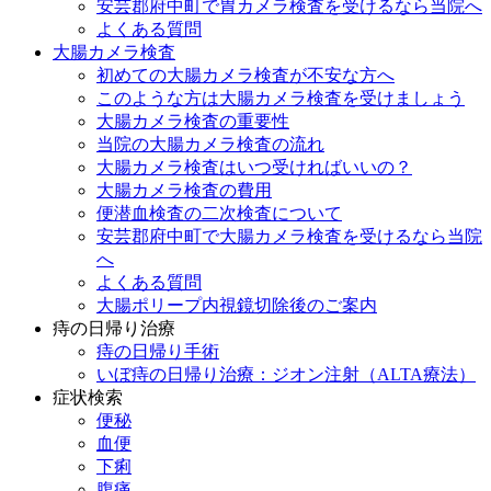
安芸郡府中町で胃カメラ検査を受けるなら当院へ
よくある質問
大腸カメラ検査
初めての大腸カメラ検査が不安な方へ
このような方は大腸カメラ検査を受けましょう
大腸カメラ検査の重要性
当院の大腸カメラ検査の流れ
大腸カメラ検査はいつ受ければいいの？
大腸カメラ検査の費用
便潜血検査の二次検査について
安芸郡府中町で大腸カメラ検査を受けるなら当院
へ
よくある質問
大腸ポリープ内視鏡切除後のご案内
痔の日帰り治療
痔の日帰り手術
いぼ痔の日帰り治療：ジオン注射（ALTA療法）
症状検索
便秘
血便
下痢
腹痛