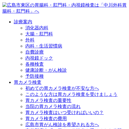
診療案内
消化器内科
大腸・肛門科
外科
内科・生活習慣病
自費診療
内視鏡ドック
各種検査
健康診断・がん検診
予防接種
胃カメラ検査
初めての胃カメラ検査が不安な方へ
このような方は胃カメラ検査を受けましょう
胃カメラ検査の重要性
当院の胃カメラ検査の流れ
胃カメラ検査はいつ受ければいいの？
胃カメラ検査の費用
広島市胃がん検診を希望される方へ