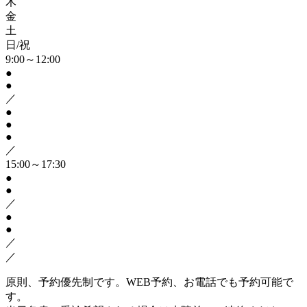
木
金
土
日/祝
9:00～12:00
●
●
／
●
●
●
／
15:00～17:30
●
●
／
●
●
／
／
原則、予約優先制です。WEB予約、お電話でも予約可能で
す。