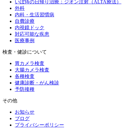
いぼ痔の日帰り治療：ジオン注射（ALTA療法）
外科
内科・生活習慣病
自費診療
内視鏡ドック
対応可能な疾患
医療事例
検査・健診について
胃カメラ検査
大腸カメラ検査
各種検査
健康診断・がん検診
予防接種
その他
お知らせ
ブログ
プライバシーポリシー