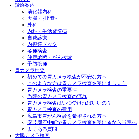
診療案内
消化器内科
大腸・肛門科
外科
内科・生活習慣病
自費診療
内視鏡ドック
各種検査
健康診断・がん検診
予防接種
胃カメラ検査
初めての胃カメラ検査が不安な方へ
このような方は胃カメラ検査を受けましょう
胃カメラ検査の重要性
当院の胃カメラ検査の流れ
胃カメラ検査はいつ受ければいいの？
胃カメラ検査の費用
広島市胃がん検診を希望される方へ
安芸郡府中町で胃カメラ検査を受けるなら当院へ
よくある質問
大腸カメラ検査