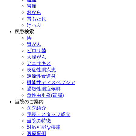
胃痛
おなら
胃もたれ
げっぷ
疾患検索
痔
胃がん
ピロリ菌
大腸がん
アニサキス
炎症性腸疾患
逆流性食道炎
機能性ディスペプシア
過敏性腸症候群
急性虫垂炎(盲腸)
当院のご案内
医院紹介
院長・スタッフ紹介
当院の特徴
対応可能な疾患
医療事例