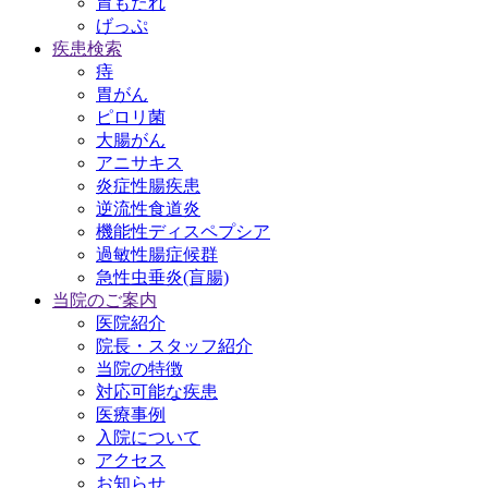
胃もたれ
げっぷ
疾患検索
痔
胃がん
ピロリ菌
大腸がん
アニサキス
炎症性腸疾患
逆流性食道炎
機能性ディスペプシア
過敏性腸症候群
急性虫垂炎(盲腸)
当院のご案内
医院紹介
院長・スタッフ紹介
当院の特徴
対応可能な疾患
医療事例
入院について
アクセス
お知らせ