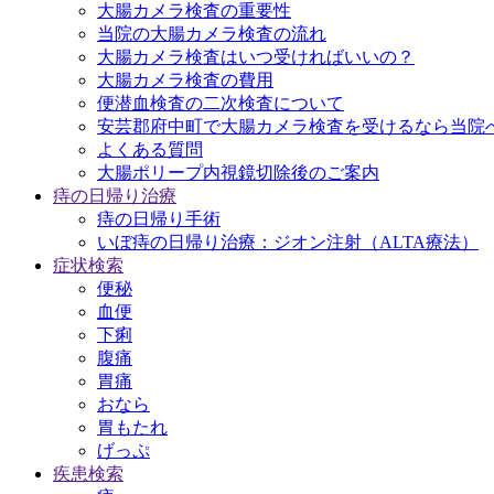
大腸カメラ検査の重要性
当院の大腸カメラ検査の流れ
大腸カメラ検査はいつ受ければいいの？
大腸カメラ検査の費用
便潜血検査の二次検査について
安芸郡府中町で大腸カメラ検査を受けるなら当院
よくある質問
大腸ポリープ内視鏡切除後のご案内
痔の日帰り治療
痔の日帰り手術
いぼ痔の日帰り治療：ジオン注射（ALTA療法）
症状検索
便秘
血便
下痢
腹痛
胃痛
おなら
胃もたれ
げっぷ
疾患検索